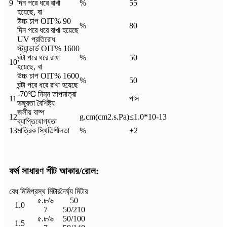
9
দিন পরে ধরে রাখা
%
55
হয়েছে, বা
উচ্চ চাপ OIT% 90
%
80
দিন পরে ধরে রাখা হয়েছে
UV প্রতিরোধ
স্ট্যান্ডার্ড OIT% 1600
ঘন্টা পরে ধরে রাখা
%
50
10
হয়েছে, বা
উচ্চ চাপ OIT% 1600
%
50
ঘন্টা পরে ধরে রাখা হয়েছে
-70℃ নিম্ন তাপমাত্রা
11
পাস
ভঙ্গুরতা বৈশিষ্ট্য
জলীয় বাষ্প
12
g.cm(cm2.s.Pa)
≤1.0*10-13
ব্যাপ্তিযোগ্যতা
13
মাত্রিক স্থিতিশীলতা
%
±2
ফর্ম সাধারণ শীট আকার/রোল:
বেধ মিমি
প্রস্থ মিটার
দৈর্ঘ্য মিটার
৫.৮/৬
50
1.0
7
50/210
৫.৮/৬
50/100
1.5