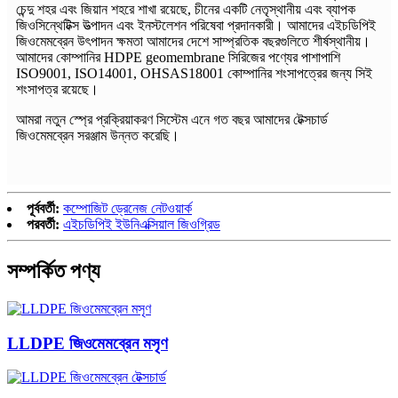
চেন্দু শহর এবং জিয়ান শহরে শাখা রয়েছে, চীনের একটি নেতৃস্থানীয় এবং ব্যাপক
জিওসিন্থেটিক্স উত্পাদন এবং ইনস্টলেশন পরিষেবা প্রদানকারী। আমাদের এইচডিপিই
জিওমেমব্রেন উৎপাদন ক্ষমতা আমাদের দেশে সাম্প্রতিক বছরগুলিতে শীর্ষস্থানীয়।
আমাদের কোম্পানির HDPE geomembrane সিরিজের পণ্যের পাশাপাশি
ISO9001, ISO14001, OHSAS18001 কোম্পানির শংসাপত্রের জন্য সিই
শংসাপত্র রয়েছে।
আমরা নতুন স্প্রে প্রক্রিয়াকরণ সিস্টেম এনে গত বছর আমাদের টেক্সচার্ড
জিওমেমব্রেন সরঞ্জাম উন্নত করেছি।
পূর্ববর্তী:
কম্পোজিট ড্রেনেজ নেটওয়ার্ক
পরবর্তী:
এইচডিপিই ইউনিএক্সিয়াল জিওগ্রিড
সম্পর্কিত পণ্য
LLDPE জিওমেমব্রেন মসৃণ