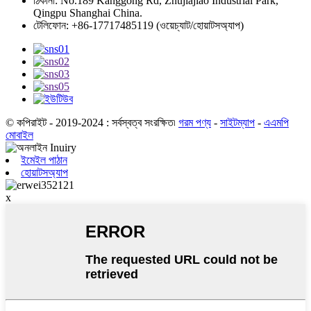
ঠিকানা: No.189 Kanggong Rd, Zhujiajiao Industrial Park,
Qingpu Shanghai China.
টেলিফোন: +86-17717485119 (ওয়েচ্যাট/হোয়াটসঅ্যাপ)
© কপিরাইট - 2019-2024 : সর্বস্বত্ব সংরক্ষিত৷
গরম পণ্য
-
সাইটম্যাপ
-
এএমপি
মোবাইল
ইমেইল পাঠান
হোয়াটসঅ্যাপ
x