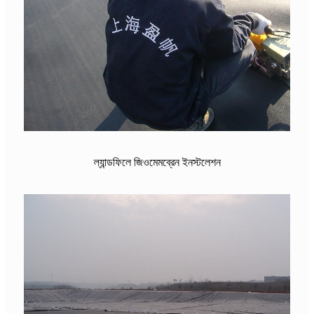
ল্যান্ডফিলে জিওমেমব্রেন ইনস্টলেশন