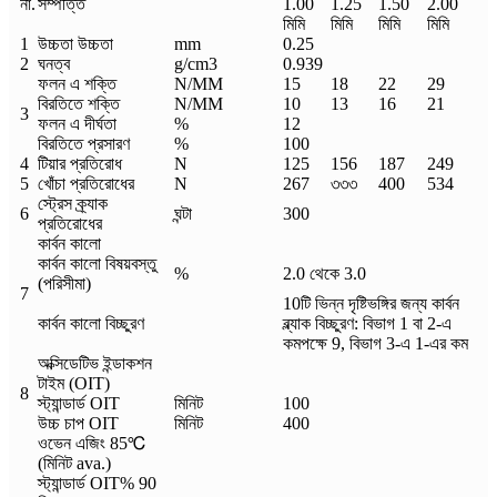
না.
সম্পত্তি
1.00
1.25
1.50
2.00
মিমি
মিমি
মিমি
মিমি
1
উচ্চতা উচ্চতা
mm
0.25
2
ঘনত্ব
g/cm3
0.939
ফলন এ শক্তি
N/MM
15
18
22
29
বিরতিতে শক্তি
N/MM
10
13
16
21
3
ফলন এ দীর্ঘতা
%
12
বিরতিতে প্রসারণ
%
100
4
টিয়ার প্রতিরোধ
N
125
156
187
249
5
খোঁচা প্রতিরোধের
N
267
৩৩৩
400
534
স্ট্রেস ক্র্যাক
6
ঘন্টা
300
প্রতিরোধের
কার্বন কালো
কার্বন কালো বিষয়বস্তু
%
2.0 থেকে 3.0
(পরিসীমা)
7
10টি ভিন্ন দৃষ্টিভঙ্গির জন্য কার্বন
কার্বন কালো বিচ্ছুরণ
ব্ল্যাক বিচ্ছুরণ: বিভাগ 1 বা 2-এ
কমপক্ষে 9, বিভাগ 3-এ 1-এর কম
অক্সিডেটিভ ইন্ডাকশন
টাইম (OIT)
8
স্ট্যান্ডার্ড OIT
মিনিট
100
উচ্চ চাপ OIT
মিনিট
400
ওভেন এজিং 85℃
(মিনিট ava.)
স্ট্যান্ডার্ড OIT% 90