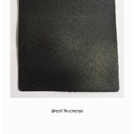
টেক্সচার্ড জিওমেমব্রেন