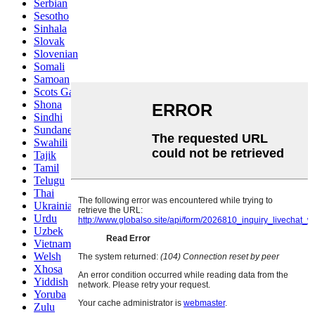
Serbian
Sesotho
Sinhala
Slovak
Slovenian
Somali
Samoan
Scots Gaelic
Shona
Sindhi
Sundanese
Swahili
Tajik
Tamil
Telugu
Thai
Ukrainian
Urdu
Uzbek
Vietnamese
Welsh
Xhosa
Yiddish
Yoruba
Zulu