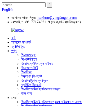
English
আমাদের কাছে লিখুন:
lisazhou@yingfangeo.com
|
হেল্পলাইন:
+8617717485119 (ওয়েচ্যাট/হোয়াটসঅ্যাপ)
বাড়ি
আমাদের সম্পর্কে
ফ্যাক্টরি ট্যুর
পণ্য
জিওমেমব্রেন
জিওটেক্সটাইল
জিওসিন্থেটিক ক্লে লাইনার
জিওকম্পোজিট
জিওগ্রিড
নিষ্কাশন জিওনেট
জিওফিল্ট্রেশন ফ্যাব্রিক
প্লাস্টিক জিওনেট
জিওসিন্থেটিক্স ইনস্টলেশন সরঞ্জাম
গরম পণ্য
সেবা
জিওসিন্থেটিক্স ইনস্টলেশন প্রকল্প পরিকল্পনা ও নকশা