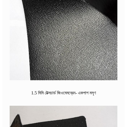
1.5 মিমি টেক্সচার্ড জিওমেমব্রেন- একপাশ মসৃণ