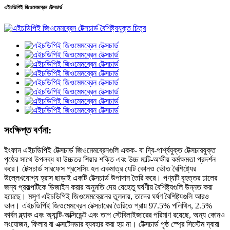
এইচডিপিই জিওমেমব্রেন টেক্সচার্ড
সংক্ষিপ্ত বর্ণনা:
ইংফান এইচডিপিই টেক্সচার্ড জিওমেমব্রেনগুলি একক- বা দ্বি-পার্শ্বযুক্ত টেক্সচারযুক্ত
পৃষ্ঠের সাথে উপলব্ধ যা উচ্চতর শিয়ার শক্তি এবং উচ্চ মাল্টি-অক্ষীয় কর্মক্ষমতা প্রদর্শন
করে। টেক্সচার্ড সারফেস প্রসেসিং হল একমাত্র যেটি কোনও ভৌত বৈশিষ্ট্যের
উল্লেখযোগ্য হ্রাস ছাড়াই একটি টেক্সচার্ড উপাদান তৈরি করে। পণ্যটি বৃহত্তর ঢালের
জন্য প্রকল্পটিকে ডিজাইন করার অনুমতি দেয় যেহেতু ঘর্ষণীয় বৈশিষ্ট্যগুলি উন্নত করা
হয়েছে। মসৃণ এইচডিপিই জিওমেমব্রেনের তুলনায়, তাদের ঘর্ষণ বৈশিষ্ট্যগুলি আরও
ভাল। এইচডিপিই জিওমেমব্রেন টেক্সচারের তৈরিতে প্রায় 97.5% পলিথিন, 2.5%
কার্বন ব্ল্যাক এবং অ্যান্টি-অক্সিডেন্ট এবং তাপ স্টেবিলাইজারের পরিমাণ রয়েছে, অন্য কোনও
সংযোজন, ফিলার বা এক্সটেনডার ব্যবহার করা হয় না। টেক্সচার্ড পৃষ্ঠ স্প্রে সিস্টেম দ্বারা