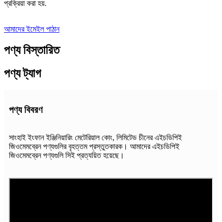
প্রক্রিয়া করা হয়.
আমাদের ইমেইল পাঠান
পণ্য বিস্তারিত
পণ্য ট্যাগ
পণ্য বিবরণ
সাংহাই ইংফান ইঞ্জিনিয়ারিং মেটেরিয়াল কোং, লিমিটেড চীনের এইচডিপিই
জিওমেমব্রেন পণ্যগুলির বৃহত্তম প্রস্তুতকারক। আমাদের এইচডিপিই
জিওমেমব্রেন পণ্যগুলি সিই প্রত্যয়িত হয়েছে।