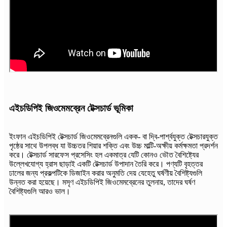
এইচডিপিই জিওমেমব্রেন টেক্সচার্ড ভূমিকা
ইংফান এইচডিপিই টেক্সচার্ড জিওমেমব্রেনগুলি একক- বা দ্বি-পার্শ্বযুক্ত টেক্সচারযুক্ত
পৃষ্ঠের সাথে উপলব্ধ যা উচ্চতর শিয়ার শক্তি এবং উচ্চ মাল্টি-অক্ষীয় কর্মক্ষমতা প্রদর্শন
করে। টেক্সচার্ড সারফেস প্রসেসিং হল একমাত্র যেটি কোনও ভৌত বৈশিষ্ট্যের
উল্লেখযোগ্য হ্রাস ছাড়াই একটি টেক্সচার্ড উপাদান তৈরি করে। পণ্যটি বৃহত্তর
ঢালের জন্য প্রকল্পটিকে ডিজাইন করার অনুমতি দেয় যেহেতু ঘর্ষণীয় বৈশিষ্ট্যগুলি
উন্নত করা হয়েছে। মসৃণ এইচডিপিই জিওমেমব্রেনের তুলনায়, তাদের ঘর্ষণ
বৈশিষ্ট্যগুলি আরও ভাল।