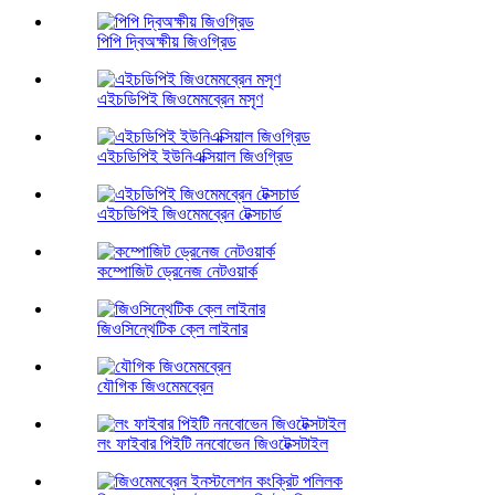
পিপি দ্বিঅক্ষীয় জিওগ্রিড
এইচডিপিই জিওমেমব্রেন মসৃণ
এইচডিপিই ইউনিএক্সিয়াল জিওগ্রিড
এইচডিপিই জিওমেমব্রেন টেক্সচার্ড
কম্পোজিট ড্রেনেজ নেটওয়ার্ক
জিওসিন্থেটিক ক্লে লাইনার
যৌগিক জিওমেমব্রেন
লং ফাইবার পিইটি ননবোভেন জিওটেক্সটাইল