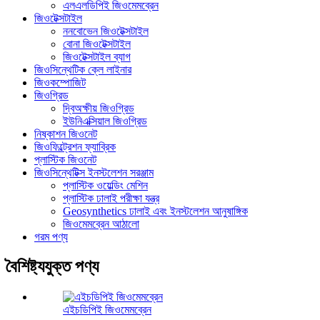
এলএলডিপিই জিওমেমব্রেন
জিওটেক্সটাইল
ননবোভেন জিওটেক্সটাইল
বোনা জিওটেক্সটাইল
জিওটেক্সটাইল ব্যাগ
জিওসিন্থেটিক ক্লে লাইনার
জিওকম্পোজিট
জিওগ্রিড
দ্বিঅক্ষীয় জিওগ্রিড
ইউনিএক্সিয়াল জিওগ্রিড
নিষ্কাশন জিওনেট
জিওফিল্ট্রেশন ফ্যাব্রিক
প্লাস্টিক জিওনেট
জিওসিন্থেটিক্স ইনস্টলেশন সরঞ্জাম
প্লাস্টিক ওয়েল্ডিং মেশিন
প্লাস্টিক ঢালাই পরীক্ষা যন্ত্র
Geosynthetics ঢালাই এবং ইনস্টলেশন আনুষাঙ্গিক
জিওমেমব্রেন আঠালো
গরম পণ্য
বৈশিষ্ট্যযুক্ত পণ্য
এইচডিপিই জিওমেমব্রেন